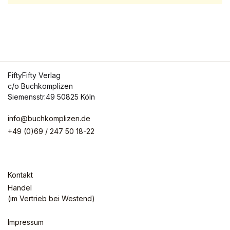
BWafts
Children
Christian Books & Bibles
FiftyFifty Verlag
Christian Living
c/o Buchkomplizen
Contemporary
Siemensstr.49 50825 Köln
Cookbooks
info@buchkomplizen.de
+49 (0)69 / 247 50 18-22
Cooking Education &
Reference
Food & Drink
Kontakt
Food & Wine
Handel
(im Vertrieb bei Westend)
Genre Fiction
Impressum
Health