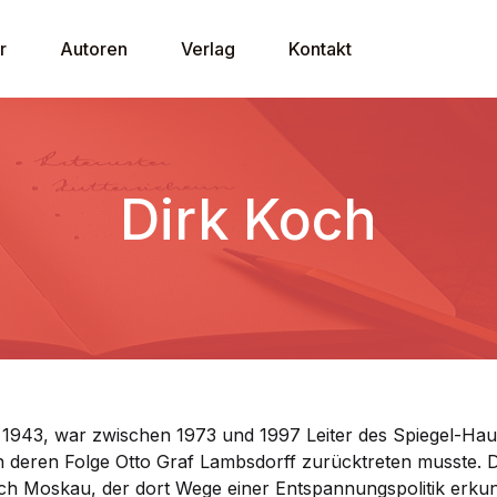
r
Autoren
Verlag
Kontakt
U
Dirk Koch
P
1943, war zwischen 1973 und 1997 Leiter des Spiegel-Haupt
n deren Folge Otto Graf Lambsdorff zurücktreten musste. 
ch Moskau, der dort Wege einer Entspannungspolitik erkund